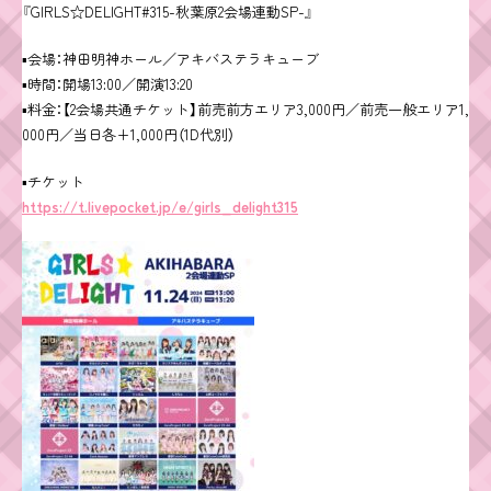
『GIRLS☆DELIGHT#315-秋葉原2会場連動SP-』
▪会場：神田明神ホール／アキバステラキューブ
▪時間：開場13:00／開演13:20
▪料金：【2会場共通チケット】前売前方エリア3,000円／前売一般エリア1,
000円／当日各+1,000円（1D代別）
▪チケット
https://t.livepocket.jp/e/girls_delight315