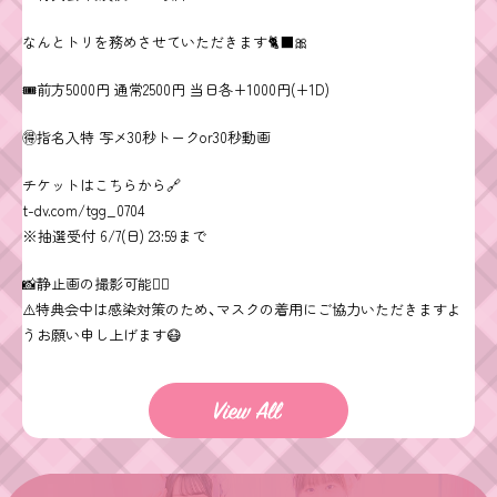
なんとトリを務めさせていただきます🐈‍⬛🎀
🎟前方5000円 通常2500円 当日各+1000円(+1D)
🉐指名入特 写メ30秒トークor30秒動画
チケットはこちらから🔗
t-dv.com/tgg_0704
※抽選受付 6/7(日) 23:59まで
📸静止画の撮影可能👌🏻
⚠️特典会中は感染対策のため、マスクの着用にご協力いただきますよ
うお願い申し上げます😷