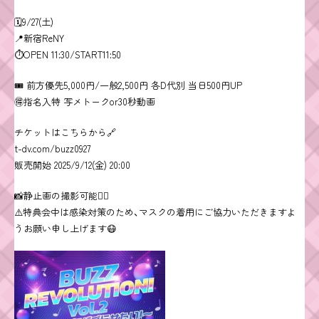
🗓9/27(土)
📍新宿ReNY
⏱OPEN 11:30/START11:50
🎟 前方優先5,000円/一般2,500円 各D代別 当日500円UP
🉐指名入特 写メトークor30秒動画
チケットはこちらから🔗
t-dv.com/buzz0927
販売開始 2025/9/12(金) 20:00
📸静止画の撮影可能👌🏻
⚠️特典会中は感染対策のため、マスクの着用にご協力いただきますよ
うお願い申し上げます😷