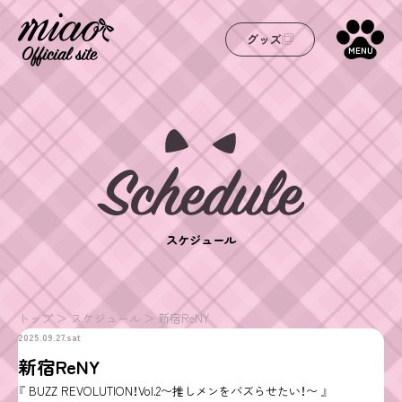
グッズ
MENU
スケジュール
トップ
スケジュール
新宿ReNY
2025.09.27.sat
新宿ReNY
『 BUZZ REVOLUTION！Vol.2〜推しメンをバズらせたい！〜 』